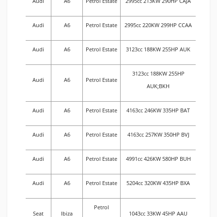
Audi
A6
Petrol Estate
2995cc 213KW 290HP CAJA
Audi
A6
Petrol Estate
2995cc 220KW 299HP CCAA
Audi
A6
Petrol Estate
3123cc 188KW 255HP AUK
3123cc 188KW 255HP
Audi
A6
Petrol Estate
AUK;BKH
Audi
A6
Petrol Estate
4163cc 246KW 335HP BAT
Audi
A6
Petrol Estate
4163cc 257KW 350HP BVJ
Audi
A6
Petrol Estate
4991cc 426KW 580HP BUH
Audi
A6
Petrol Estate
5204cc 320KW 435HP BXA
Petrol
Seat
Ibiza
1043cc 33KW 45HP AAU