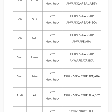
VW
Lupo
Hatchback
AHW;AKQ;APE;AUA;BBY
Petrol
1390cc 55KW 75HP
VW
Golf
Hatchback
AHW;AKQ;APE;AXP;BCA
Petrol
1390cc 55KW 75HP
VW
Polo
Hatchback
AHW;APE;AUA
Petrol
1390cc 55KW 75HP
Seat
Leon
Hatchback
AHW;APE;AXP;BCA
Petrol
Seat
Ibiza
1390cc 55KW 75HP APE;AUA
Hatchback
Petrol
Audi
A2
1390cc 55KW 75HP AUA;BBY
Hatchback
Petrol
1390cc 74KW 100HP