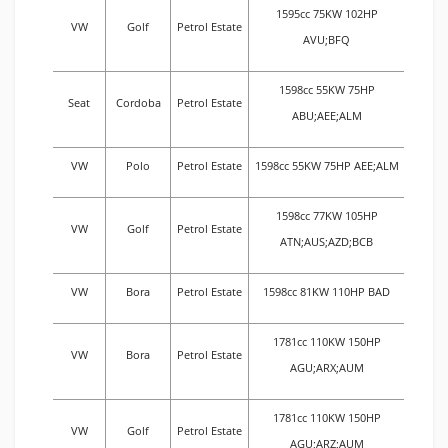
1595cc 75KW 102HP
VW
Golf
Petrol Estate
AVU;BFQ
1598cc 55KW 75HP
Seat
Cordoba
Petrol Estate
ABU;AEE;ALM
VW
Polo
Petrol Estate
1598cc 55KW 75HP AEE;ALM
1598cc 77KW 105HP
VW
Golf
Petrol Estate
ATN;AUS;AZD;BCB
VW
Bora
Petrol Estate
1598cc 81KW 110HP BAD
1781cc 110KW 150HP
VW
Bora
Petrol Estate
AGU;ARX;AUM
1781cc 110KW 150HP
VW
Golf
Petrol Estate
AGU;ARZ;AUM