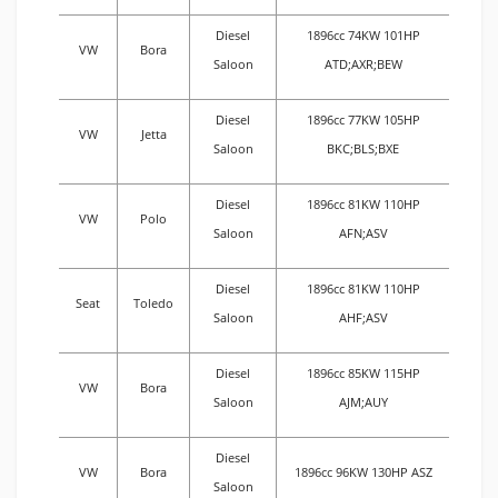
Diesel
1896cc 74KW 101HP
VW
Bora
Saloon
ATD;AXR;BEW
Diesel
1896cc 77KW 105HP
VW
Jetta
Saloon
BKC;BLS;BXE
Diesel
1896cc 81KW 110HP
VW
Polo
Saloon
AFN;ASV
Diesel
1896cc 81KW 110HP
Seat
Toledo
Saloon
AHF;ASV
Diesel
1896cc 85KW 115HP
VW
Bora
Saloon
AJM;AUY
Diesel
VW
Bora
1896cc 96KW 130HP ASZ
Saloon