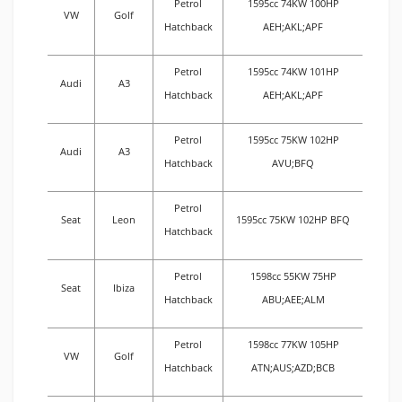
Petrol
1595cc 74KW 100HP
VW
Golf
Hatchback
AEH;AKL;APF
Petrol
1595cc 74KW 101HP
Audi
A3
Hatchback
AEH;AKL;APF
Petrol
1595cc 75KW 102HP
Audi
A3
Hatchback
AVU;BFQ
Petrol
Seat
Leon
1595cc 75KW 102HP BFQ
Hatchback
Petrol
1598cc 55KW 75HP
Seat
Ibiza
Hatchback
ABU;AEE;ALM
Petrol
1598cc 77KW 105HP
VW
Golf
Hatchback
ATN;AUS;AZD;BCB