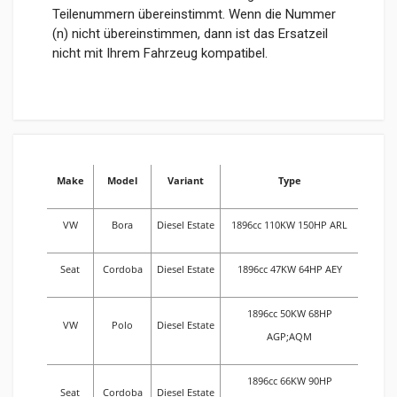
Teilenummern übereinstimmt. Wenn die Nummer
(n) nicht übereinstimmen, dann ist das Ersatzeil
nicht mit Ihrem Fahrzeug kompatibel.
Make
Model
Variant
Type
VW
Bora
Diesel Estate
1896cc 110KW 150HP ARL
Seat
Cordoba
Diesel Estate
1896cc 47KW 64HP AEY
1896cc 50KW 68HP
VW
Polo
Diesel Estate
AGP;AQM
1896cc 66KW 90HP
Seat
Cordoba
Diesel Estate