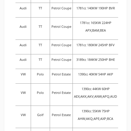
Audi
TT
Petrol Coupe
1781cc 140KW 190HP BVR
1781cc 165KW 224HP
Audi
TT
Petrol Coupe
APX;BAM;BEA
Audi
TT
Petrol Coupe
1781cc 180KW 245HP BFV
Audi
TT
Petrol Coupe
3189cc 184KW 250HP BHE
VW
Polo
Petrol Estate
1390cc 40KW 54HP AKP
1390cc 44KW 60HP
VW
Polo
Petrol Estate
AEX;AKK;AKV;ANW;APQ;AUD
1390cc 55KW 75HP
VW
Golf
Petrol Estate
AHW;AKQ;APE;AXP;BCA