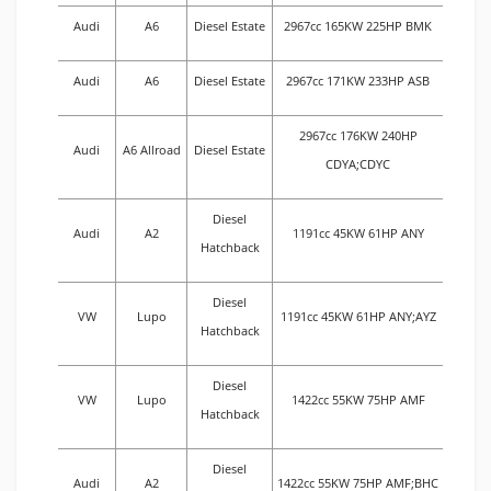
Audi
A6
Diesel Estate
2967cc 165KW 225HP BMK
Audi
A6
Diesel Estate
2967cc 171KW 233HP ASB
2967cc 176KW 240HP
Audi
A6 Allroad
Diesel Estate
CDYA;CDYC
Diesel
Audi
A2
1191cc 45KW 61HP ANY
Hatchback
Diesel
VW
Lupo
1191cc 45KW 61HP ANY;AYZ
Hatchback
Diesel
VW
Lupo
1422cc 55KW 75HP AMF
Hatchback
Diesel
Audi
A2
1422cc 55KW 75HP AMF;BHC