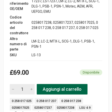
17237, LS17237, LM-2, LC-2, MTX-L, SCG-1,
riferimento
DLG-1, PSB-1, PSN-1, Motec, AEM, AFR,
OE/OEM
UEFGO, EMU
Codice
articolo
0258017238, 0258017237, 0258017025, 0
del
258 017 238, 0 258 017 237, 0 258 017 025
costruttore
Altro
LM-2, LC-2, MTX-L, SCG-1, DLG-1, PSB-1,
numero di
PSN-1
parte
SKU
LS-13
£69.00
Disponibile
Aggiungi al carrello
0 258 017 025
0 258 017 237
0 258 017 238
0258017025
0258017237
0258017238
LSU 4.9