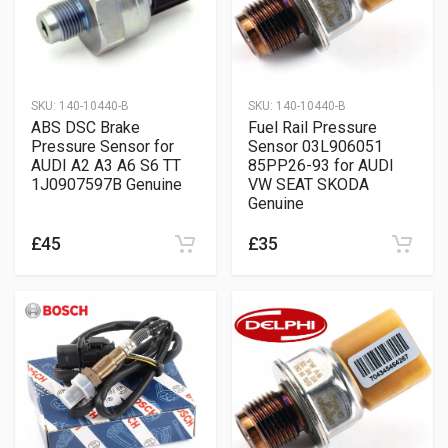
SKU:
140-10440-B
SKU:
140-10440-B
ABS DSC Brake
Fuel Rail Pressure
Pressure Sensor for
Sensor 03L906051
AUDI A2 A3 A6 S6 TT
85PP26-93 for AUDI
1J0907597B Genuine
VW SEAT SKODA
Genuine
£45
£35