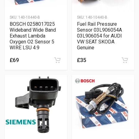
SKU:
140-10440-B
SKU:
140-10440-B
BOSCH 0258017025
Fuel Rail Pressure
Wideband Wide Band
Sensor 03L906054A
Exhaust Lambda
03L906054 for AUDI
Oxygen O2 Sensor 5
VW SEAT SKODA
WIRE LSU 4.9
Genuine
£69
£35