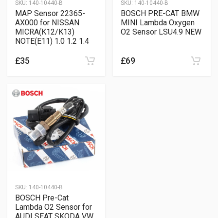
SKU:
140-10440-B
SKU:
140-10440-B
MAP Sensor 22365-
BOSCH PRE-CAT BMW
AX000 for NISSAN
MINI Lambda Oxygen
MICRA(K12/K13)
O2 Sensor LSU4.9 NEW
NOTE(E11) 1.0 1.2 1.4
£35
£69
SKU:
140-10440-B
BOSCH Pre-Cat
Lambda O2 Sensor for
AUDI SEAT SKODA VW