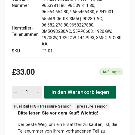
Nummer
9653981180, 96.539.811.80,
96.554.654.80, 9655465480, 6PH1001
5555PP06-03, 3M5Q-9D280-AC,
96.582.278.80,9658227880,
Hersteller-
3M5Q9D280AC, 55PP0603, 1920.GW,
Teilenummer
1920GW, 1920 GW, 1447993, 3M5Q-9D280-
AA
SKU
FP-01
£33.00
Auf Lager
In den Warenkorb legen
Fuel Rail HIGH Pressure Sensor
pressure sensor
Bitte lesen Sie vor dem Kauf! Wichtig!
Der beste Weg, um ein Ersatzteil zu kaufen, ist, die
Teilenummer von Ihrem vorhandenen Teil zu