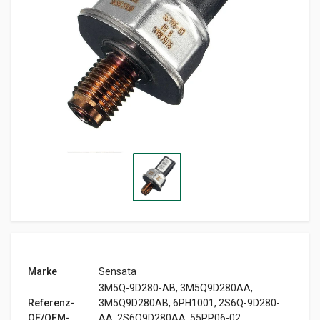
Marke
Sensata
3M5Q-9D280-AB, 3M5Q9D280AA,
Referenz-
3M5Q9D280AB, 6PH1001, 2S6Q-9D280-
OE/OEM-
AA, 2S6Q9D280AA, 55PP06-02,